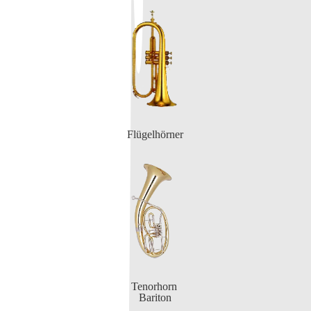
Flügelhörner
Tenorhorn
Bariton