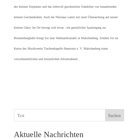
des kleinen Vorplatzes und das liebevoll geschmückte Ständchen von bezaubernden
kleinen Geschenkideen. Auch der Nikolaus wartet mit einer Überraschung auf unsere
kleinen Gäste. Im Ort bewegt sich etwas - ein gemütlicher Spaziergang zur
Brunnenberghalle bringt Sie zum Weihnachtsmarkt in Malschenberg. Erleben Sie im
Kreise des Musikverein Trachtenkapelle Harmonie e. V. Malschenberg einen
vorweihnachtlichen und besinnlichen Adventsabend.
Suchen
Aktuelle Nachrichten