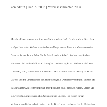
von
admin
|
Dez. 8, 2008
|
Vereinsnachrichten 2008
Manchmal kann man auch mit kleinen Sachen andern große Freude machen. Nach dem
erfolgreichen ersten Weihnachtsplätzchen und begeistertem Zuspruch aller anwesenden
Gäste im letzten Jahr, möchte Sie der Musikverein auf das 2. Weihnachtsplätzchen
hinweisen. Bei weihnachtlichem Lichterglanz und dem typischen Weihnachtsduft von
Glühwein, Zimt, Vanille und Plätzchen lässt sich der dritte Adventssamstag ab 16.00
Uhr vor und im Untergeschoss der Brunnenberghalle wunderbar verbringen. Erleben Sie
in gemütlicher Atmosphäre mit und unter Freunden einige schöne Stunden. Lassen Sie
sich verwöhnen mit genüsslichen Getränken und Speisen, wie es sich für ein
Weihnachtsmärktchen gehört. Nutzen Sie die Gelegenheit, bestaunen Sie die Dekoration