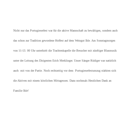
Nicht nur das Portugieserfest war für die aktive Mannschaft zu bewältigen, sondern auch
das schon zur Tradition gewordene Hoffest auf dem Weingut Ihle. Am Sonntagmorgen
von 11-13. 00 Uhr unterhielt die Trachtenkapelle die Besucher mit zünftiger Blasmusik
unter der Leitung des Dirigenten Erich Merklinger. Unser Sänger Rüdiger war natürlich
auch mit von der Partie. Noch rechtzeitig vor dem Portugieserfestumzug stärkten sich
die Aktiven mit einem köstlichen Mittagessen. Dazu nochmals Herzlichen Dank an
Familie Ihle!