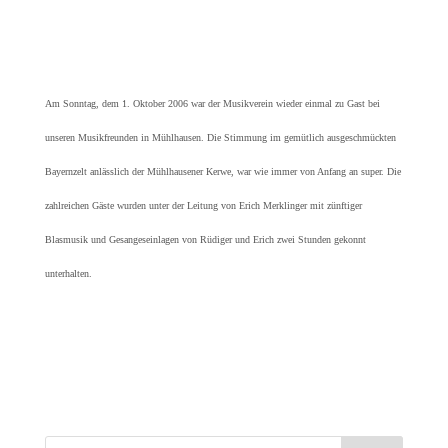
Am Sonntag, dem 1. Oktober 2006 war der Musikverein wieder einmal zu Gast bei
unseren Musikfreunden in Mühlhausen. Die Stimmung im gemütlich ausgeschmückten
Bayernzelt anlässlich der Mühlhausener Kerwe, war wie immer von Anfang an super. Die
zahlreichen Gäste wurden unter der Leitung von Erich Merklinger mit zünftiger
Blasmusik und Gesangeseinlagen von Rüdiger und Erich zwei Stunden gekonnt
unterhalten.