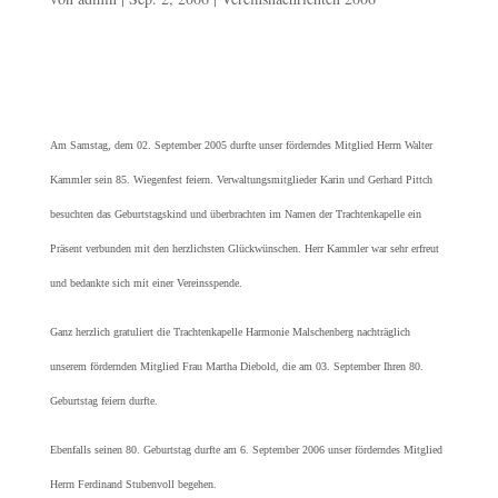
Am Samstag, dem 02. September 2005 durfte unser förderndes Mitglied Herrn Walter
Kammler sein 85. Wiegenfest feiern. Verwaltungsmitglieder Karin und Gerhard Pittch
besuchten das Geburtstagskind und überbrachten im Namen der Trachtenkapelle ein
Präsent verbunden mit den herzlichsten Glückwünschen. Herr Kammler war sehr erfreut
und bedankte sich mit einer Vereinsspende.
Ganz herzlich gratuliert die Trachtenkapelle Harmonie Malschenberg nachträglich
unserem fördernden Mitglied Frau Martha Diebold, die am 03. September Ihren 80.
Geburtstag feiern durfte.
Ebenfalls seinen 80. Geburtstag durfte am 6. September 2006 unser förderndes Mitglied
Herrn Ferdinand Stubenvoll begehen.