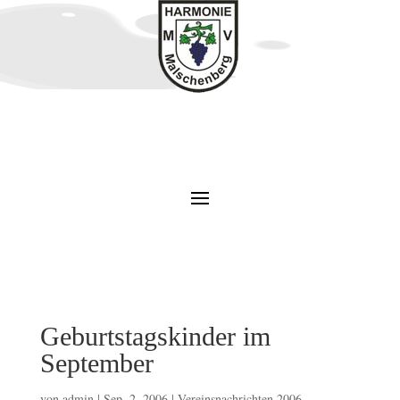
Geburtstagskinder im
September
von
admin
|
Sep. 2, 2006
|
Vereinsnachrichten 2006