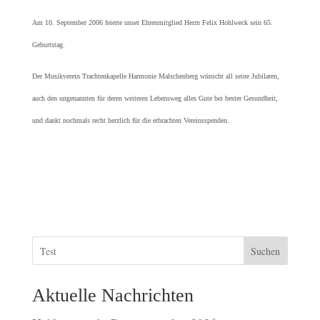
Am 10. September 2006 feierte unser Ehrenmitglied Herrn Felix Hohlweck sein 65.
Geburtstag.
Der Musikverein Trachtenkapelle Harmonie Malschenberg wünscht all seine Jubilaren,
auch den ungenannten für deren weiteren Lebensweg alles Gute bei bester Gesundheit,
und dankt nochmals recht herzlich für die erbrachten Vereinsspenden.
Suchen
Aktuelle Nachrichten